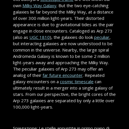
own
Milky Way Galaxy
. But the two eye-catching
galaxies lie far beyond the Milky Way, at a distance
of over 300 million light-years. Their distorted
appearance is due to gravitational tides as the pair
engage in close encounters. Cataloged as Arp 273
(also as
UGC 1810
), the galaxies do look
peculiar
,
but interacting galaxies are now understood to be
common in the universe. Nearby, the large spiral
Andromeda Galaxy is known to be some 2 million
light-years away and approaching the Milky Way.
The peculiar galaxies of Arp 273 may offer an
analog of their
far future encounter
. Repeated
galaxy encounters on a
cosmic timescale
can
ultimately result in a merger into a single galaxy of
stars. From our perspective, the bright cores of the
Arp 273 galaxies are separated by only a little over
100,000 light-years.
Spiegazione: Le stelle appuntite in primo piano di