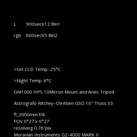
L 900secX12 Bin1
rgb 600secX5 Bin2
>Set CCD Temp.-25°C
>Night Temp. 6°C
GM1000 HPS 10Micron Mount and Aries Tripod
Astrografo Ritchey–Chrétien GSO 10" Truss V3
fl_2000mm f/8
FOV 0°27'x 0°27'
resolving 0.76"pix
Moravian Instruments G2-4000 MARK II