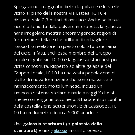
Spiegazione: in agguato dietro la polvere e le stelle
vicino al piano della nostra Via Lattea, IC 10 è
distante solo 2,3 milioni di anni luce. Anche se la sua
luce è attenuata dalla polvere interposta, la galassia
nana irregolare mostra ancora vigorose regioni di
formazione stellare che brillano di un bagliore
rossastro rivelatore in questo colorato panorama
del cielo. Infatti, anch'essa membro del Gruppo
Locale di galassie, IC 10 è la galassia starburst più
vicina conosciuta. Rispetto ad altre galassie del
Gruppo Locale, IC 10 ha una vasta popolazione di
stelle di nuova formazione che sono massicce e
intrinsecamente molto luminose, incluso un
luminoso sistema stellare binario a raggi X che si
ritiene contenga un buco nero. Situata entro i confini
della costellazione settentrionale di Cassiopea, IC
10 ha un diametro di circa 5.000 anni luce.
Una
galassia starburst
(o
galassia dello
starburst
) è una
galassia
in cui il processo