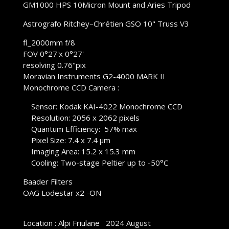
GM1000 HPS 10Micron Mount and Aries Tripod
Astrografo Ritchey–Chrétien GSO 10" Truss V3
fl_2000mm f/8
FOV 0°27'x 0°27'
resolving 0.76"pix
Moravian Instruments G2-4000 MARK II
Monochrome CCD Camera :
Sensor: Kodak KAI-4022 Monochrome CCD
Resolution: 2056 x 2062 pixels
Quantum Efficiency: 57% max
Pixel Size: 7.4 x 7.4 µm
Imaging Area: 15.2 x 15.3 mm
Cooling: Two-stage Peltier up to -50°C
Baader Filters
OAG Lodestar x2 -ON
Location : Alpi Friulane
2024
August