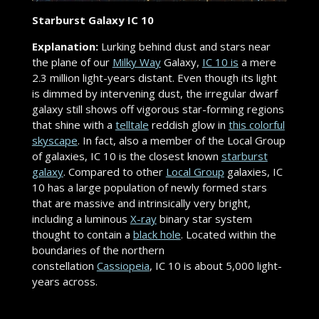
Starburst Galaxy IC 10
Explanation:
Lurking behind dust and stars near
the plane of our
Milky Way
Galaxy,
IC 10 is
a mere
2.3 million light-years distant. Even though its light
is dimmed by intervening dust, the irregular dwarf
galaxy still shows off vigorous star-forming regions
that shine with a
telltale
reddish glow in
this colorful
skyscape
. In fact, also a member of the Local Group
of galaxies, IC 10 is the closest known
starburst
galaxy
. Compared to other
Local Group
galaxies, IC
10 has a large population of newly formed stars
that are massive and intrinsically very bright,
including a luminous
X-ray
binary star system
thought to contain a
black hole
. Located within the
boundaries of the northern
constellation
Cassiopeia
, IC 10 is about 5,000 light-
years across.