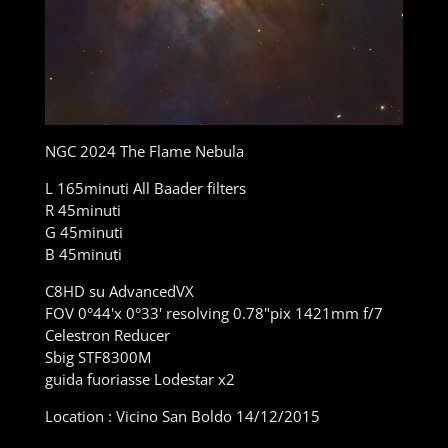
NGC 2024 The Flame Nebula
L 165minuti All Baader filters
R 45minuti
G 45minuti
B 45minuti
C8HD su AdvancedVX
FOV 0°44'x 0°33' resolving 0.78"pix 1421mm f/7
Celestron Reducer
Sbig STF8300M
guida fuoriasse Lodestar x2
Location : Vicino San Boldo 14/12/2015