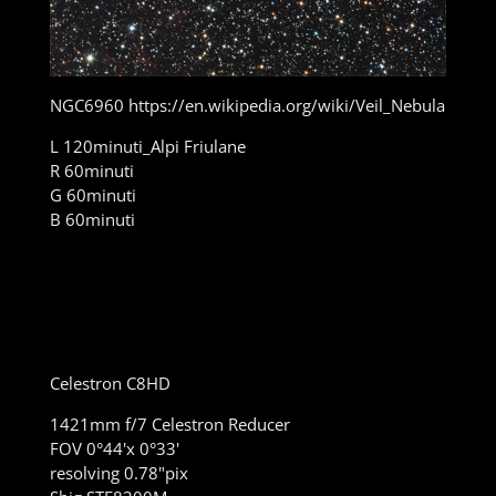
NGC6960 https://en.wikipedia.org/wiki/Veil_Nebula
L 120minuti_Alpi Friulane
R 60minuti
G 60minuti
B 60minuti
Celestron C8HD
1421mm f/7 Celestron Reducer
FOV 0°44'x 0°33'
resolving 0.78"pix